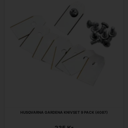
HUSQVARNA GARDENA KNIVSET 9 PACK (4087)