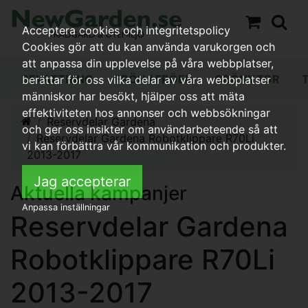
Acceptera cookies och integritetspolicy
Cookies gör att du kan använda varukorgen och
att anpassa din upplevelse på våra webbplatser,
BEVATTNING
FRÖN / FRÖER
GRÖNYTOR
berättar för oss vilka delar av våra webbplatser
människor har besökt, hjälper oss att mäta
effektiviteten hos annonser och webbsökningar
Reservdelar Gardena
och ger oss insikter om användarbeteende så att
Reservdelar Gardena Robotklippare R70Li
vi kan förbättra vår kommunikation och produkter.
2013-2017
Jag accepterar
Aktuella kampanjer
Anpassa inställningar
Reservdelar Gardena
Robotklippare R70Li
2013-2017