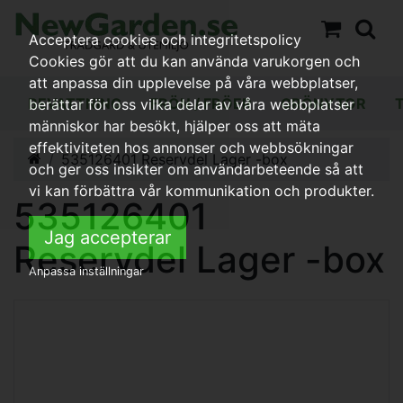
Acceptera cookies och integritetspolicy
Cookies gör att du kan använda varukorgen och
att anpassa din upplevelse på våra webbplatser,
BEVATTNING
FRÖN / FRÖER
GRÖNYTOR
berättar för oss vilka delar av våra webbplatser
människor har besökt, hjälper oss att mäta
effektiviteten hos annonser och webbsökningar
535126401 Reservdel Lager -box
och ger oss insikter om användarbeteende så att
vi kan förbättra vår kommunikation och produkter.
535126401
Jag accepterar
Reservdel Lager -box
Anpassa inställningar