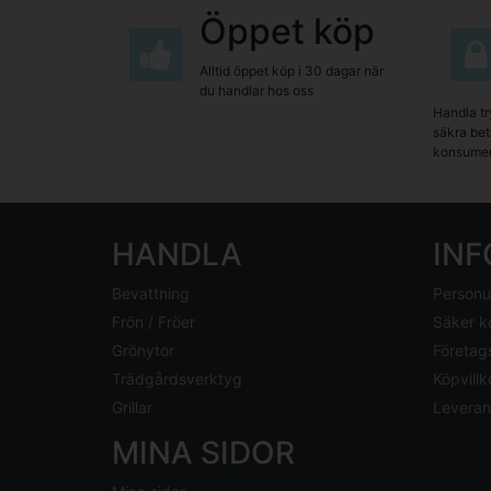
Öppet köp
Alltid öppet köp i 30 dagar när
du handlar hos oss
Handla tr
säkra beta
konsumen
HANDLA
IN
Bevattning
Personu
Frön / Fröer
Säker k
Grönytor
Företag
Trädgårdsverktyg
Köpvillk
Grillar
Leveran
MINA SIDOR