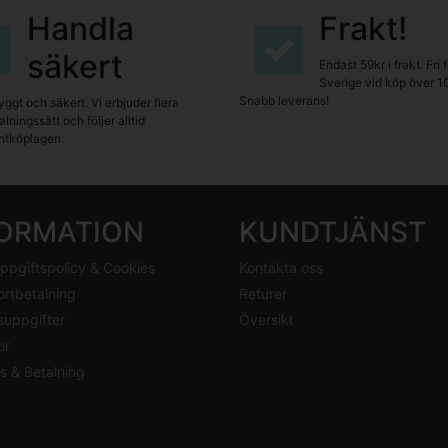
Handla
Frakt!
säkert
Endast 59kr i frakt. Fri 
Sverige vid köp över 1
Snabb leverans!
yggt och säkert. Vi erbjuder flera
lningssätt och följer alltid
tköplagen.
FORMATION
KUNDTJÄNST
ppgiftspolicy & Cookies
Kontakta oss
ortbetalning
Returer
suppgifter
Översikt
or
s & Betalning