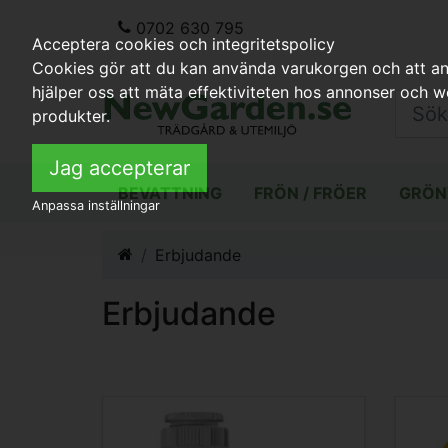
0702 630 795
Acceptera cookies och integritetspolicy
Cookies gör att du kan använda varukorgen och att anp
hjälper oss att mäta effektiviteten hos annonser och 
produkter.
Jag accepterar
BEVATTNING
FRÖN / FRÖER
GRÖN
Anpassa inställningar
Erbjudande
Erbjudande