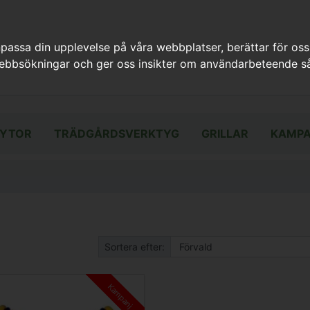
assa din upplevelse på våra webbplatser, berättar för oss
webbsökningar och ger oss insikter om användarbeteende så
YTOR
TRÄDGÅRDSVERKTYG
GRILLAR
KAMPA
Sortera efter:
Kampanj