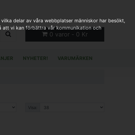
 vilka delar av våra webbplatser människor har besökt,
 att vi kan förbättra vår kommunikation och
0 varor - 0 Kr
NJER
NYHETER!
VARUMÄRKEN
Visa: