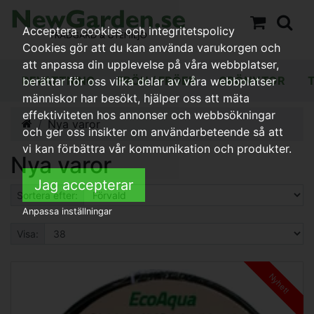
Acceptera cookies och integritetspolicy
Cookies gör att du kan använda varukorgen och
att anpassa din upplevelse på våra webbplatser,
BEVATTNING
FRÖN / FRÖER
GRÖNYTOR
berättar för oss vilka delar av våra webbplatser
människor har besökt, hjälper oss att mäta
effektiviteten hos annonser och webbsökningar
Nya varor
och ger oss insikter om användarbeteende så att
vi kan förbättra vår kommunikation och produkter.
Nya varor
Jag accepterar
Sortera efter:
Anpassa inställningar
Visa:
Nyhet!