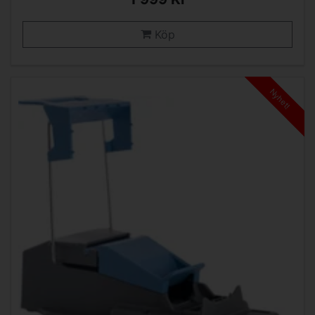
Köp
Nyhet!