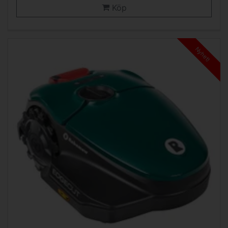
Köp
Nyhet!