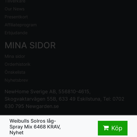
Tillverkare
Our News
Presentkort
Affiliateprogram
Erbjudande
MINA SIDOR
Mina sidor
Orderhistorik
Önskelista
Nyhetsbrev
NewHome Sverige AB
, 556810-4615,
Skogvaktarvägen 55B, 633 49 Eskilstuna, Tel: 0702
630 795
Newgarden.se
Weibulls Solros låg-
Spray Mix 6468 KRAV,
Köp
Nyhet