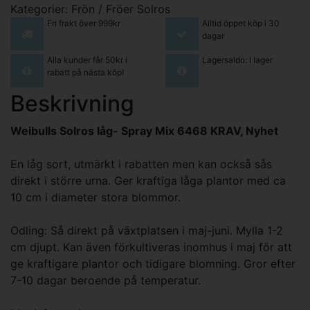
Kategorier:
Frön / Fröer
Solros
Fri frakt över 999kr
Alltid öppet köp i 30
dagar
Alla kunder får 50kr i
Lagersaldo: I lager
rabatt på nästa köp!
Beskrivning
Weibulls Solros låg- Spray Mix 6468 KRAV, Nyhet
En låg sort, utmärkt i rabatten men kan också sås
direkt i större urna. Ger kraftiga låga plantor med ca
10 cm i diameter stora blommor.
Odling: Så direkt på växtplatsen i maj-juni. Mylla 1-2
cm djupt. Kan även förkultiveras inomhus i maj för att
ge kraftigare plantor och tidigare blomning. Gror efter
7-10 dagar beroende på temperatur.