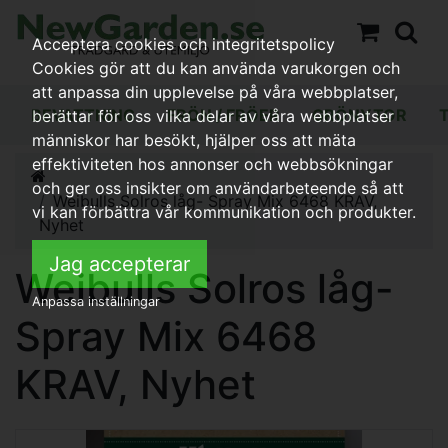
Acceptera cookies och integritetspolicy
Cookies gör att du kan använda varukorgen och
att anpassa din upplevelse på våra webbplatser,
BEVATTNING
FRÖN / FRÖER
GRÖNYTOR
berättar för oss vilka delar av våra webbplatser
människor har besökt, hjälper oss att mäta
effektiviteten hos annonser och webbsökningar
och ger oss insikter om användarbeteende så att
Weibulls Solros låg- Spray Mix 6468 KRAV,
vi kan förbättra vår kommunikation och produkter.
Nyhet
Jag accepterar
Weibulls Solros låg-
Anpassa inställningar
Spray Mix 6468
KRAV, Nyhet