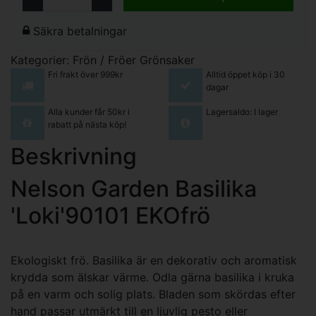
Säkra betalningar
Kategorier:
Frön / Fröer
Grönsaker
Fri frakt över 999kr
Alltid öppet köp i 30
dagar
Alla kunder får 50kr i
Lagersaldo: I lager
rabatt på nästa köp!
Beskrivning
Nelson Garden Basilika
'Loki'90101 EKOfrö
Ekologiskt frö. Basilika är en dekorativ och aromatisk
krydda som älskar värme. Odla gärna basilika i kruka
på en varm och solig plats. Bladen som skördas efter
hand passar utmärkt till en ljuvlig pesto eller