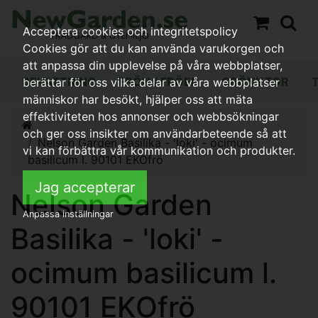
Acceptera cookies och integritetspolicy
Cookies gör att du kan använda varukorgen och
att anpassa din upplevelse på våra webbplatser,
BEVATTNING
FRÖN / FRÖER
GRÖNYTOR
berättar för oss vilka delar av våra webbplatser
människor har besökt, hjälper oss att mäta
effektiviteten hos annonser och webbsökningar
och ger oss insikter om användarbeteende så att
Nelson Garden Basilika - 'loki' - ocimum
vi kan förbättra vår kommunikation och produkter.
basilicum l. 90101 EKOfrö
Jag accepterar
Nelson Garden
Anpassa inställningar
Basilika - 'loki' -
ocimum basilicum l.
90101 EKOfrö