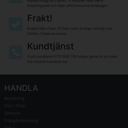
Handla tryggt och säkert. Vi erbjuder flera säkra
betalningssätt och följer alltid konsumentköplagen.
Frakt!
Endast 59kr i frakt. Fri frakt inom Sverige vid köp över
1000kr. Snabb leverans!
Kundtjänst
Vi på kundtjänst
0702 630 795
hjälper gärna till så tveka
inte med att kontakta oss.
HANDLA
Bevattning
Frön / Fröer
Grönytor
Trädgårdsverktyg
Grillar