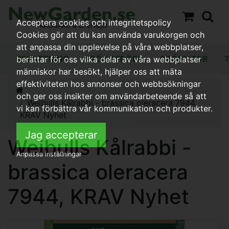
Acceptera cookies och integritetspolicy
Cookies gör att du kan använda varukorgen och
att anpassa din upplevelse på våra webbplatser,
BEVATTNING
FRÖN / FRÖER
GRÖNYTOR
berättar för oss vilka delar av våra webbplatser
människor har besökt, hjälper oss att mäta
effektiviteten hos annonser och webbsökningar
och ger oss insikter om användarbeteende så att
Weibulls Kålrabbi - brassica oleracera 7944,
vi kan förbättra vår kommunikation och produkter.
KRAV Nyhet
Jag accepterar
Weibulls Kålrabbi -
Anpassa inställningar
brassica oleracera
7944, KRAV Nyhet