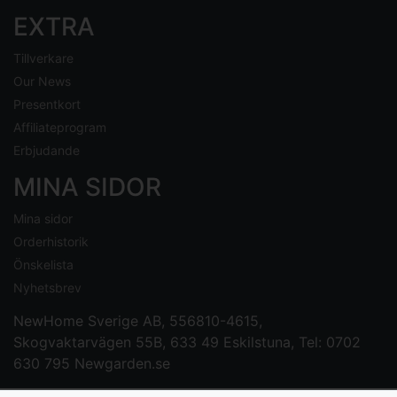
EXTRA
Tillverkare
Our News
Presentkort
Affiliateprogram
Erbjudande
MINA SIDOR
Mina sidor
Orderhistorik
Önskelista
Nyhetsbrev
NewHome Sverige AB
, 556810-4615,
Skogvaktarvägen 55B, 633 49 Eskilstuna, Tel: 0702
630 795
Newgarden.se