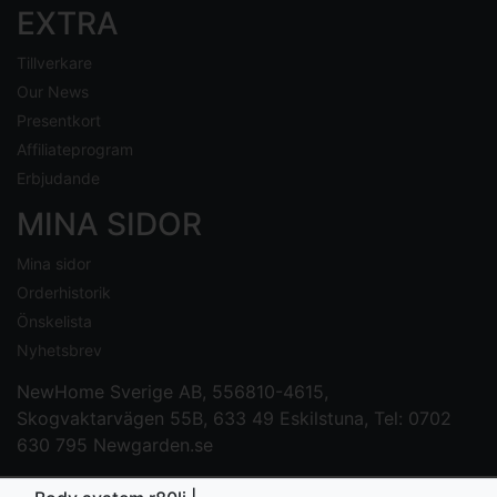
EXTRA
Tillverkare
Our News
Presentkort
Affiliateprogram
Erbjudande
MINA SIDOR
Mina sidor
Orderhistorik
Önskelista
Nyhetsbrev
NewHome Sverige AB
, 556810-4615,
Skogvaktarvägen 55B, 633 49 Eskilstuna, Tel: 0702
630 795
Newgarden.se