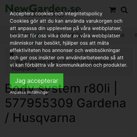
Acceptera cookies och integritetspolicy
Cookies gör att du kan använda varukorgen och
att anpassa din upplevelse på våra webbplatser,
BEVATTNING
FRÖN / FRÖER
GRÖNYTOR
berättar för oss vilka delar av våra webbplatser
människor har besökt, hjälper oss att mäta
effektiviteten hos annonser och webbsökningar
och ger oss insikter om användarbeteende så att
Body system r80li | 577955309 Gardena /
vi kan förbättra vår kommunikation och produkter.
Husqvarna
Jag accepterar
Body system r80li |
Anpassa inställningar
577955309 Gardena
/ Husqvarna