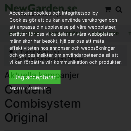
Acceptera cookies och integritetspolicy
Cookies gör att du kan använda varukorgen och
att anpassa din upplevelse på våra webbplatser,
BEVATTNING
FRÖN / FRÖER
GRÖNYTOR
berättar för oss vilka delar av våra webbplatser
människor har besökt, hjälper oss att mäta
effektiviteten hos annonser och webbsökningar
Trädgårdsverktyg
och ger oss insikter om användarbeteende så att
Gardena Combisystem Original
vi kan förbättra vår kommunikation och produkter.
Aktuella kampanjer
Jag accepterar
Gardena
Anpassa inställningar
Combisystem
Original