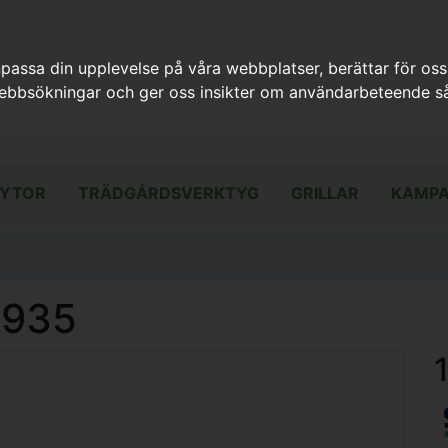
assa din upplevelse på våra webbplatser, berättar för oss
webbsökningar och ger oss insikter om användarbeteende så
YTOR
TRÄDGÅRDSVERKTYG
GRILLAR
KAMPA
8935