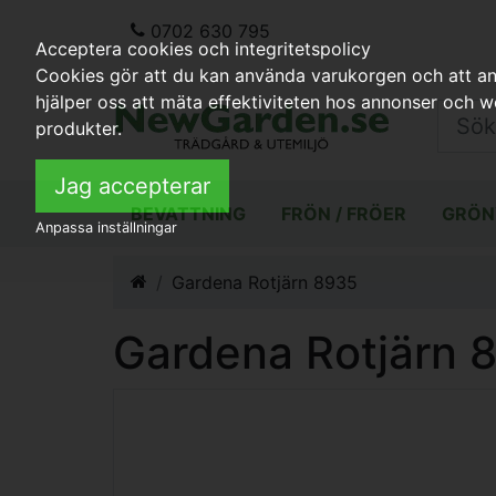
0702 630 795
Acceptera cookies och integritetspolicy
Cookies gör att du kan använda varukorgen och att anp
hjälper oss att mäta effektiviteten hos annonser och 
produkter.
Jag accepterar
BEVATTNING
FRÖN / FRÖER
GRÖN
Anpassa inställningar
Gardena Rotjärn 8935
Gardena Rotjärn 