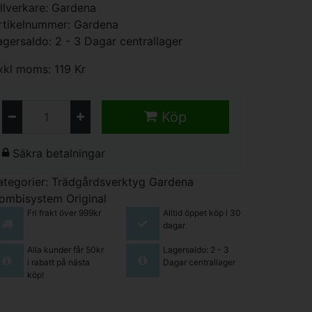
illverkare:
Gardena
rtikelnummer: Gardena
agersaldo: 2 - 3 Dagar centrallager
xkl moms: 119 Kr
Köp
Säkra betalningar
ategorier:
Trädgårdsverktyg
Gardena
ombisystem Original
Fri frakt över 999kr
Alltid öppet köp i 30
dagar
Alla kunder får 50kr
Lagersaldo: 2 - 3
i rabatt på nästa
Dagar centrallager
köp!