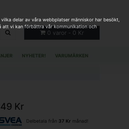
 vilka delar av våra webbplatser människor har besökt,
 att vi kan förbättra vår kommunikation och
0 varor - 0 Kr
NJER
NYHETER!
VARUMÄRKEN
149 Kr
Delbetala från
37 Kr
månad!