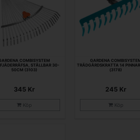
GARDENA COMBISYSTEM
GARDENA COMBISYSTE
FJÄDERRÄFSA, STÄLLBAR 30-
TRÄDGÅRDSKRATTA 14 PINNAR
50CM (3103)
(3178)
345 Kr
245 Kr
Köp
Köp