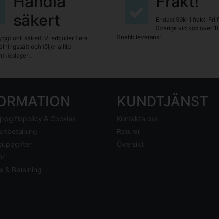
Handla
Frakt!
säkert
Endast 59kr i frakt. Fri 
Sverige vid köp över 1
Snabb leverans!
yggt och säkert. Vi erbjuder flera
lningssätt och följer alltid
tköplagen.
FORMATION
KUNDTJÄNST
ppgiftspolicy & Cookies
Kontakta oss
ortbetalning
Returer
suppgifter
Översikt
or
s & Betalning