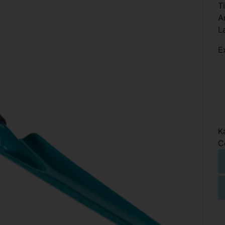
T
A
L
E
K
C