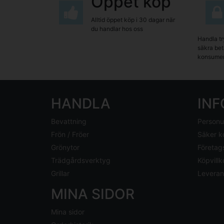
Öppet köp
Alltid öppet köp i 30 dagar när
du handlar hos oss
Handla tr
säkra beta
konsumen
HANDLA
IN
Bevattning
Personu
Frön / Fröer
Säker k
Grönytor
Företag
Trädgårdsverktyg
Köpvillk
Grillar
Leveran
MINA SIDOR
Mina sidor