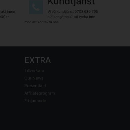
Kundtjänst
frakt inom
Vi på kundtjänst
0702 630 795
000kr.
hjälper gärna till så tveka inte
med att kontakta oss.
EXTRA
Tillverkare
Our News
Presentkort
Affiliateprogram
Erbjudande