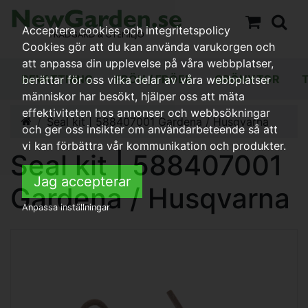
Acceptera cookies och integritetspolicy
Cookies gör att du kan använda varukorgen och
att anpassa din upplevelse på våra webbplatser,
BEVATTNING
FRÖN / FRÖER
GRÖNYTOR
berättar för oss vilka delar av våra webbplatser
människor har besökt, hjälper oss att mäta
effektiviteten hos annonser och webbsökningar
Seal kit | 588407001 Gardena / Husqvarna
och ger oss insikter om användarbeteende så att
vi kan förbättra vår kommunikation och produkter.
Seal kit | 588407001
Jag accepterar
Gardena / Husqvarna
Anpassa inställningar