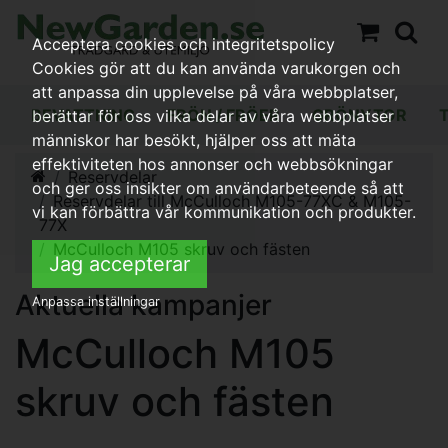
Acceptera cookies och integritetspolicy
Cookies gör att du kan använda varukorgen och
att anpassa din upplevelse på våra webbplatser,
BEVATTNING
FRÖN / FRÖER
GRÖNYTOR
berättar för oss vilka delar av våra webbplatser
människor har besökt, hjälper oss att mäta
effektiviteten hos annonser och webbsökningar
Reservdelar
och ger oss insikter om användarbeteende så att
Reservdelar till McCulloch M105-77XC & M105-
vi kan förbättra vår kommunikation och produkter.
77X
McCulloch M105 skruv och fästen
Jag accepterar
Aktuella kampanjer
Anpassa inställningar
McCulloch M105
skruv och fästen