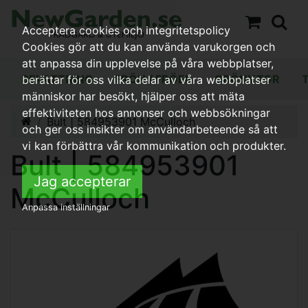
Acceptera cookies och integritetspolicy
Cookies gör att du kan använda varukorgen och
att anpassa din upplevelse på våra webbplatser,
BEVATTNING
FRÖN / FRÖER
GRÖNYTOR
berättar för oss vilka delar av våra webbplatser
människor har besökt, hjälper oss att mäta
effektiviteten hos annonser och webbsökningar
Bult | 584953901 McCulloch
och ger oss insikter om användarbeteende så att
vi kan förbättra vår kommunikation och produkter.
Bult | 584953901
Jag accepterar
McCulloch
Anpassa inställningar