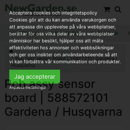
Acceptera cookies och integritetspolicy
Cookies gör att du kan använda varukorgen och
att anpassa din upplevelse på våra webbplatser,
BEVATTNING
FRÖN / FRÖER
GRÖNYTOR
berättar för oss vilka delar av våra webbplatser
människor har besökt, hjälper oss att mäta
effektiviteten hos annonser och webbsökningar
och ger oss insikter om användarbeteende så att
Pcb assy sensor board | 588572101 Gardena /
vi kan förbättra vår kommunikation och produkter.
Husqvarna
Jag accepterar
Pcb assy sensor
Anpassa inställningar
board | 588572101
Gardena / Husqvarna