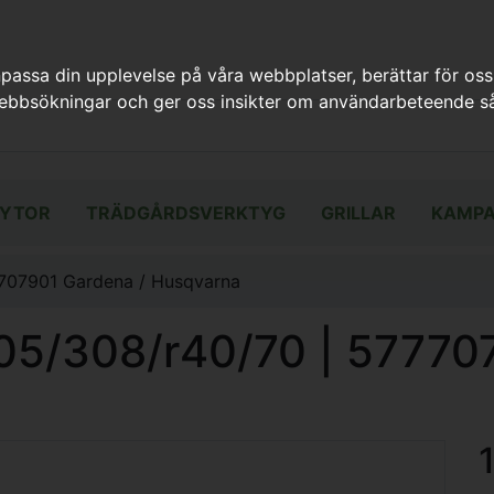
assa din upplevelse på våra webbplatser, berättar för oss
webbsökningar och ger oss insikter om användarbeteende så
YTOR
TRÄDGÅRDSVERKTYG
GRILLAR
KAMPA
7707901 Gardena / Husqvarna
05/308/r40/70 | 57770