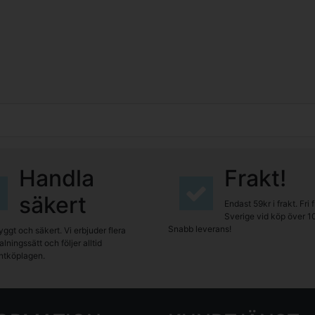
Handla
Frakt!
säkert
Endast 59kr i frakt. Fri 
Sverige vid köp över 1
Snabb leverans!
yggt och säkert. Vi erbjuder flera
lningssätt och följer alltid
tköplagen.