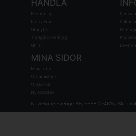
HANDLA
IN
Bevattning
Personu
Frön / Fröer
Säker k
Grönytor
Företag
Trädgårdsverktyg
Köpvillk
Grillar
Leveran
MINA SIDOR
Mina sidor
Orderhistorik
Önskelista
Nyhetsbrev
NewHome Sverige AB
, 556810-4615, Skogvak