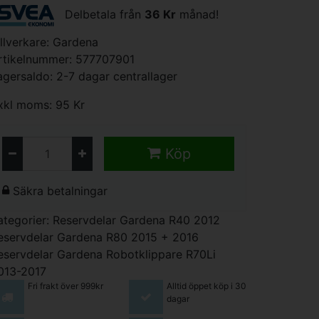
Delbetala från
36 Kr
månad!
illverkare:
Gardena
rtikelnummer: 577707901
agersaldo: 2-7 dagar centrallager
xkl moms: 95 Kr
Köp
Säkra betalningar
ategorier:
Reservdelar Gardena R40 2012
eservdelar Gardena R80 2015 + 2016
eservdelar Gardena Robotklippare R70Li
013-2017
Fri frakt över 999kr
Alltid öppet köp i 30
dagar