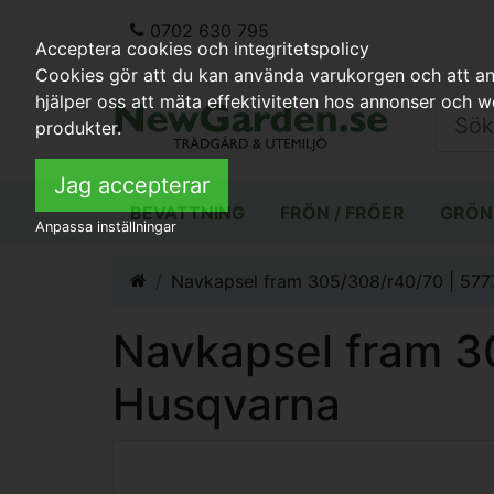
0702 630 795
Acceptera cookies och integritetspolicy
Cookies gör att du kan använda varukorgen och att anp
hjälper oss att mäta effektiviteten hos annonser och 
produkter.
Jag accepterar
BEVATTNING
FRÖN / FRÖER
GRÖN
Anpassa inställningar
Navkapsel fram 305/308/r40/70 | 57
Navkapsel fram 3
Husqvarna