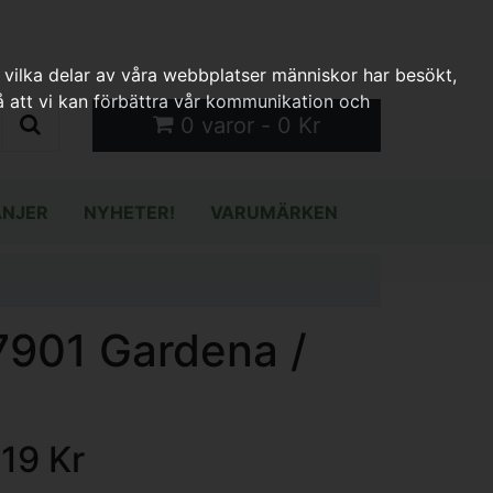
 vilka delar av våra webbplatser människor har besökt,
 att vi kan förbättra vår kommunikation och
0 varor - 0 Kr
NJER
NYHETER!
VARUMÄRKEN
7901 Gardena /
119 Kr