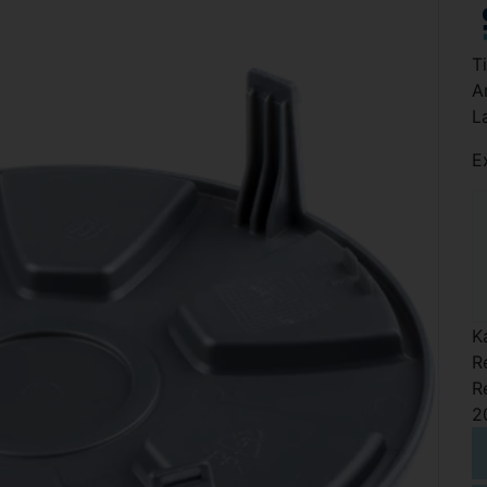
T
A
L
E
K
R
R
2