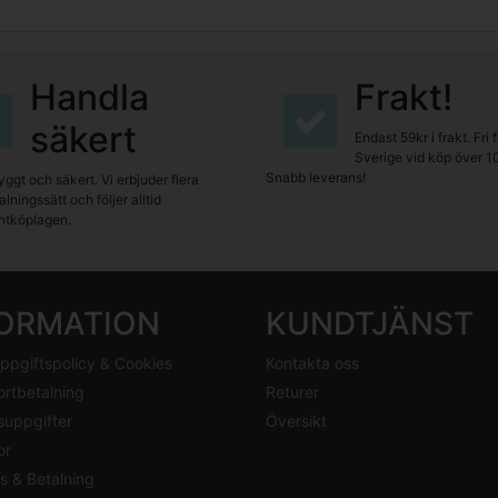
Handla
Frakt!
säkert
Endast 59kr i frakt. Fri 
Sverige vid köp över 1
Snabb leverans!
yggt och säkert. Vi erbjuder flera
lningssätt och följer alltid
tköplagen.
FORMATION
KUNDTJÄNST
ppgiftspolicy & Cookies
Kontakta oss
ortbetalning
Returer
suppgifter
Översikt
or
s & Betalning