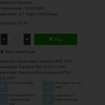
illverkare:
Gardena
rtikelnummer: 576053901
agersaldo: 2-7 dagar centrallager
xkl moms: 57 Kr
Köp
Säkra betalningar
ategorier:
Reservdelar Gardena R40 2012
eservdelar Gardena R80 2015 + 2016
eservdelar Gardena Robotklippare R70Li
013-2017
Fri frakt över 999kr
Alltid öppet köp i 30
dagar
Alla kunder får 50kr
Lagersaldo: 2-7
i rabatt på nästa
dagar centrallager
köp!