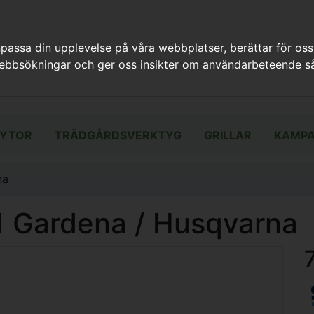
assa din upplevelse på våra webbplatser, berättar för oss
webbsökningar och ger oss insikter om användarbeteende så
YTOR
TRÄDGÅRDSVERKTYG
GRILLAR
KAMPA
na
 Gardena / Husqvarna