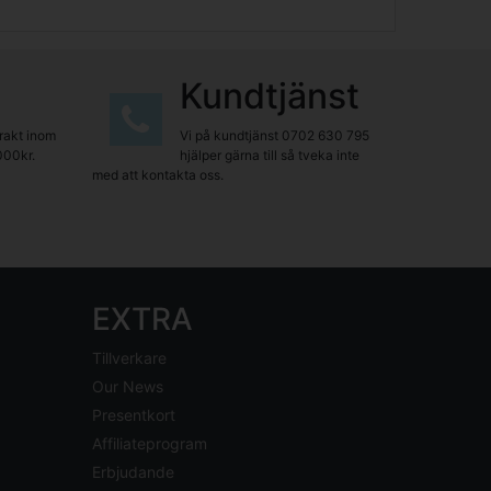
Kundtjänst
frakt inom
Vi på kundtjänst
0702 630 795
000kr.
hjälper gärna till så tveka inte
med att kontakta oss.
EXTRA
Tillverkare
Our News
Presentkort
Affiliateprogram
Erbjudande