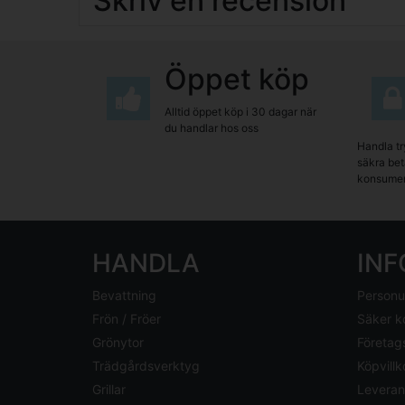
Skriv en recension
Öppet köp
Alltid öppet köp i 30 dagar när
du handlar hos oss
Handla tr
säkra beta
konsumen
HANDLA
IN
Bevattning
Personu
Frön / Fröer
Säker k
Grönytor
Företag
Trädgårdsverktyg
Köpvillk
Grillar
Leveran