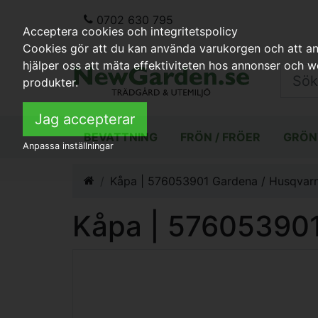
0702 630 795
Acceptera cookies och integritetspolicy
Cookies gör att du kan använda varukorgen och att anp
hjälper oss att mäta effektiviteten hos annonser och 
produkter.
Jag accepterar
BEVATTNING
FRÖN / FRÖER
GRÖN
Anpassa inställningar
Kåpa | 576053901 Gardena / Husqvar
Kåpa | 576053901