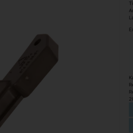
T
A
L
E
K
R
R
2