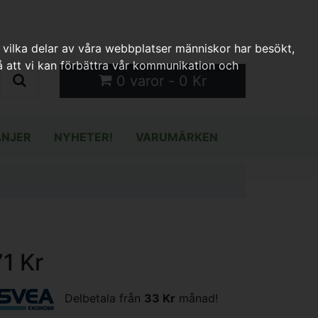
 vilka delar av våra webbplatser människor har besökt,
 att vi kan förbättra vår kommunikation och
0 varor - 0 Kr
NJER
NYHETER!
VARUMÄRKEN
71 Kr
Delbetala från
33 Kr
månad!