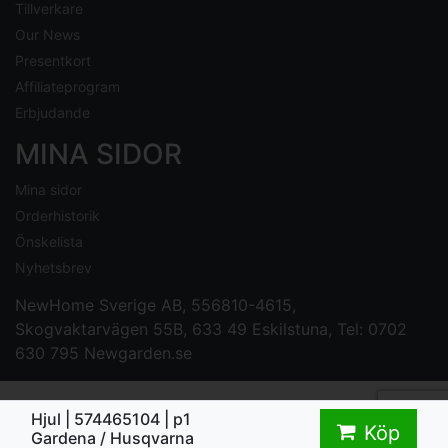
Tillverkare
Our News
Presentkort
Affiliateprogram
Erbjudande
MINA SIDOR
Mina sidor
Orderhistorik
Önskelista
Nyhetsbrev
NewHome Sverige AB
, 556810-4615,
Skogvaktarvägen 55B, 633 49 Eskilstuna, Tel: 0702
630 795
Newgarden.se
Hjul | 574465104 | p1
Köp
Gardena / Husqvarna