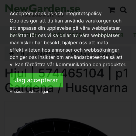
Acceptera cookies och integritetspolicy
Cookies gör att du kan använda varukorgen och
att anpassa din upplevelse på våra webbplatser,
BEVATTNING
FRÖN / FRÖER
GRÖNYTOR
berättar för oss vilka delar av våra webbplatser
människor har besökt, hjälper oss att mäta
effektiviteten hos annonser och webbsökningar
Hjul | 574465104 | p1 Gardena / Husqvarna
och ger oss insikter om användarbeteende så att
vi kan förbättra vår kommunikation och produkter.
Hjul | 574465104 | p1
Jag accepterar
Gardena / Husqvarna
Anpassa inställningar