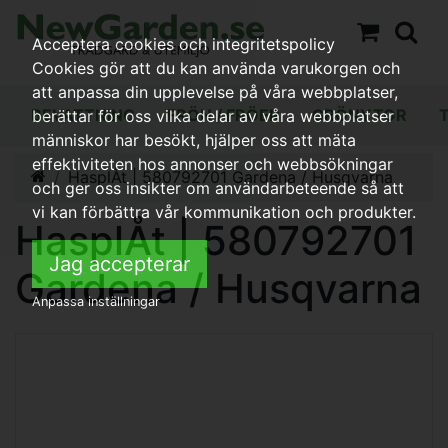
Acceptera cookies och integritetspolicy
Cookies gör att du kan använda varukorgen och
att anpassa din upplevelse på våra webbplatser,
BEVATTNING
FRÖN / FRÖER
GRÖNYTOR
berättar för oss vilka delar av våra webbplatser
människor har besökt, hjälper oss att mäta
effektiviteten hos annonser och webbsökningar
HasplÅt | 580792701 Gardena / Husqvarna
och ger oss insikter om användarbeteende så att
vi kan förbättra vår kommunikation och produkter.
HasplÅt | 580792701
Jag accepterar
Gardena / Husqvarna
Anpassa inställningar