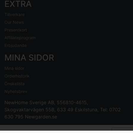
EXTRA
Tillverkare
Our News
Presentkort
Affiliateprogram
Erbjudande
MINA SIDOR
Mina sidor
Orderhistorik
Önskelista
Nyhetsbrev
NewHome Sverige AB
, 556810-4615,
Skogvaktarvägen 55B, 633 49 Eskilstuna, Tel: 0702
630 795
Newgarden.se