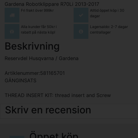
Gardena Robotklippare R70Li 2013-2017
Fri frakt över 999kr
Alltid öppet köp i 30
dagar
Alla kunder får 50kr i
Lagersaldo: 2-7 dagar
rabatt på nästa köp!
centrallager
Beskrivning
Reservdel Husqvarna / Gardena
Artiklenummer:581165701
GÄNGINSATS
THREAD INSERT KIT: thread insert and Screw
Skriv en recension
Öppet köp