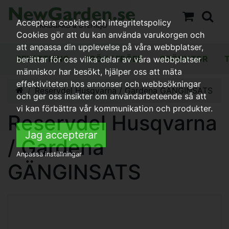
Acceptera cookies och integritetspolicy
Cookies gör att du kan använda varukorgen och
att anpassa din upplevelse på våra webbplatser,
BEVATTNING
FRÖN / FRÖER
GRÖNYTOR
berättar för oss vilka delar av våra webbplatser
människor har besökt, hjälper oss att mäta
effektiviteten hos annonser och webbsökningar
Reservdel Husqvarna / Gardena GÄNGINSATS
och ger oss insikter om användarbeteende så att
vi kan förbättra vår kommunikation och produkter.
Reservdel Husqvarna
Jag accepterar
/ Gardena
Anpassa inställningar
GÄNGINSATS