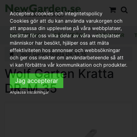
Acceptera cookies och integritetspolicy
Cookies gör att du kan använda varukorgen och
att anpassa din upplevelse på våra webbplatser,
BEVATTNING
FRÖN / FRÖER
GRÖNYTOR
berättar för oss vilka delar av våra webbplatser
människor har besökt, hjälper oss att mäta
effektiviteten hos annonser och webbsökningar
Wolf Garten Kratta DR-M 35
och ger oss insikter om användarbeteende så att
vi kan förbättra vår kommunikation och produkter.
Wolf Garten Kratta
Jag accepterar
DR-M 35
Anpassa inställningar