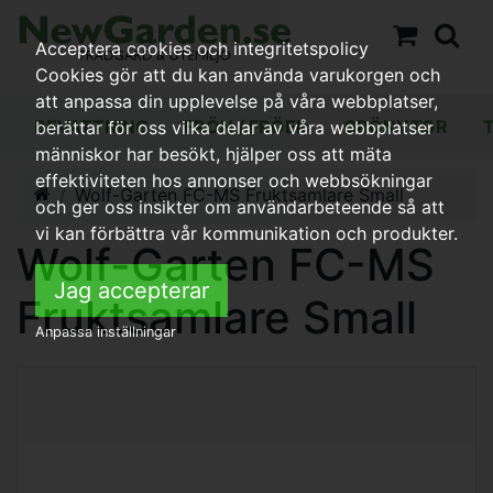
Acceptera cookies och integritetspolicy
Cookies gör att du kan använda varukorgen och
att anpassa din upplevelse på våra webbplatser,
BEVATTNING
FRÖN / FRÖER
GRÖNYTOR
berättar för oss vilka delar av våra webbplatser
människor har besökt, hjälper oss att mäta
effektiviteten hos annonser och webbsökningar
Wolf-Garten FC-MS Fruktsamlare Small
och ger oss insikter om användarbeteende så att
vi kan förbättra vår kommunikation och produkter.
Wolf-Garten FC-MS
Jag accepterar
Fruktsamlare Small
Anpassa inställningar