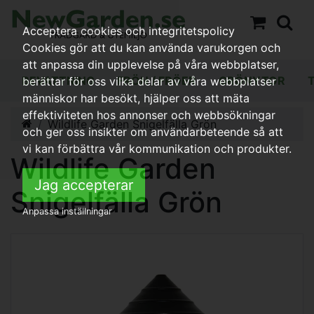
Acceptera cookies och integritetspolicy
Cookies gör att du kan använda varukorgen och
att anpassa din upplevelse på våra webbplatser,
BEVATTNING
FRÖN / FRÖER
GRÖNYTOR
berättar för oss vilka delar av våra webbplatser
människor har besökt, hjälper oss att mäta
effektiviteten hos annonser och webbsökningar
Wildlife Garden Snigelfälla Grön
och ger oss insikter om användarbeteende så att
vi kan förbättra vår kommunikation och produkter.
Wildlife Garden
Jag accepterar
Snigelfälla Grön
Anpassa inställningar