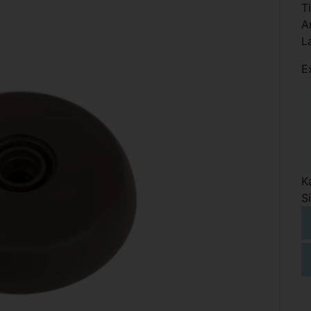
T
A
L
E
K
S