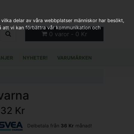
 vilka delar av våra webbplatser människor har besökt,
 att vi kan förbättra vår kommunikation och
0 varor - 0 Kr
NJER
NYHETER!
VARUMÄRKEN
varna
132 Kr
Delbetala från
36 Kr
månad!