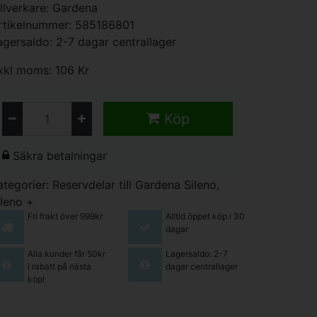
illverkare:
Gardena
rtikelnummer: 585186801
agersaldo: 2-7 dagar centrallager
xkl moms: 106 Kr
Köp
Säkra betalningar
ategorier:
Reservdelar till Gardena Sileno,
ileno +
Fri frakt över 999kr
Alltid öppet köp i 30
dagar
Alla kunder får 50kr
Lagersaldo: 2-7
i rabatt på nästa
dagar centrallager
köp!