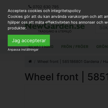
0702 630 795
Acceptera cookies och integritetspolicy
Cookies gör att du kan använda varukorgen och att anp
hjälper oss att mäta effektiviteten hos annonser och 
produkter.
Jag accepterar
BEVATTNING
FRÖN / FRÖER
GRÖN
Anpassa inställningar
Wheel front | 585186801 Gardena / H
Wheel front | 58