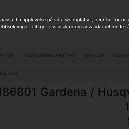
assa din upplevelse på våra webbplatser, berättar för oss
webbsökningar och ger oss insikter om användarbeteende så
YTOR
TRÄDGÅRDSVERKTYG
GRILLAR
KAMPA
usqvarna
5186801 Gardena / Husq