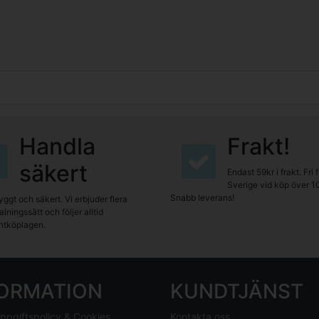
Handla
Frakt!
säkert
Endast 59kr i frakt. Fri 
Sverige vid köp över 1
Snabb leverans!
yggt och säkert. Vi erbjuder flera
lningssätt och följer alltid
tköplagen.
FORMATION
KUNDTJÄNST
ppgiftspolicy & Cookies
Kontakta oss