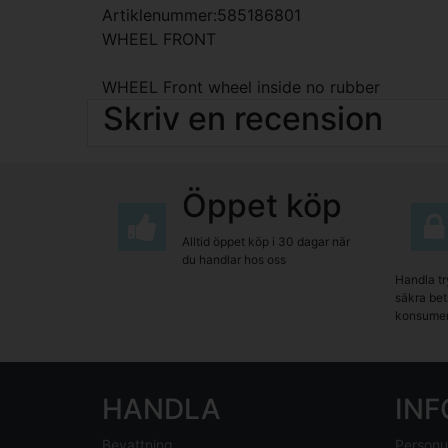
Artiklenummer:585186801
WHEEL FRONT
WHEEL Front wheel inside no rubber
Skriv en recension
Öppet köp
Alltid öppet köp i 30 dagar när
du handlar hos oss
Handla tr
säkra beta
konsumen
HANDLA
IN
Bevattning
Personu