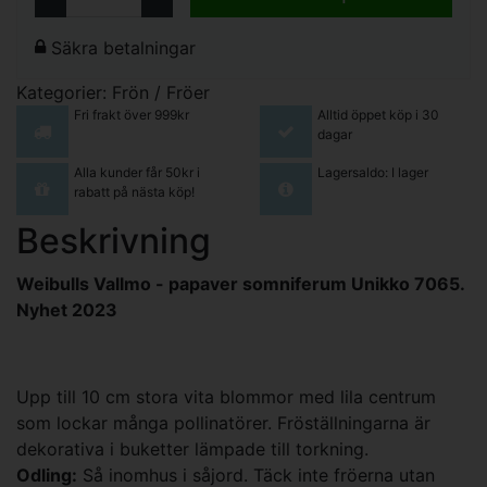
Säkra betalningar
Kategorier:
Frön / Fröer
Fri frakt över 999kr
Alltid öppet köp i 30
dagar
Alla kunder får 50kr i
Lagersaldo: I lager
rabatt på nästa köp!
Beskrivning
Weibulls Vallmo - papaver somniferum Unikko 7065.
Nyhet 2023
Upp till 10 cm stora vita blommor med lila centrum
som lockar många pollinatörer. Fröställningarna är
dekorativa i buketter lämpade till torkning.
Odling:
Så inomhus i såjord. Täck inte fröerna utan