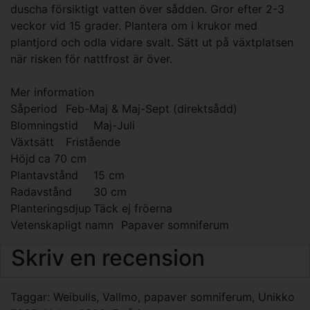
duscha försiktigt vatten över sådden. Gror efter 2-3
veckor vid 15 grader. Plantera om i krukor med
plantjord och odla vidare svalt. Sätt ut på växtplatsen
när risken för nattfrost är över.
Mer information
Såperiod
Feb-Maj & Maj-Sept (direktsådd)
Blomningstid
Maj-Juli
Växtsätt
Fristående
Höjd
ca 70 cm
Plantavstånd
15 cm
Radavstånd
30 cm
Planteringsdjup
Täck ej fröerna
Vetenskapligt namn
Papaver somniferum
Skriv en recension
Taggar:
Weibulls
,
Vallmo
,
papaver somniferum
,
Unikko