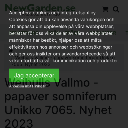
Acceptera cookies och integritetspolicy
Cookies gör att du kan använda varukorgen och
att anpassa din upplevelse på våra webbplatser,
BEVATTNING
FRÖN / FRÖER
GRÖNYTOR
berättar för oss vilka delar av våra webbplatser
människor har besökt, hjälper oss att mäta
effektiviteten hos annonser och webbsökningar
och ger oss insikter om användarbeteende så att
Weibulls Vallmo - papaver somniferum Unikko
vi kan förbättra vår kommunikation och produkter.
7065. Nyhet 2023
Jag accepterar
Weibulls Vallmo -
Anpassa inställningar
papaver somniferum
Unikko 7065. Nyhet
2023