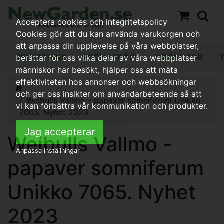
Acceptera cookies och integritetspolicy
Cookies gör att du kan använda varukorgen och
att anpassa din upplevelse på våra webbplatser,
BEVATTNING
FRÖN / FRÖER
GRÖNYTOR
berättar för oss vilka delar av våra webbplatser
människor har besökt, hjälper oss att mäta
effektiviteten hos annonser och webbsökningar
och ger oss insikter om användarbeteende så att
Weibulls Vallmo - papaver somniferum Unikko
vi kan förbättra vår kommunikation och produkter.
7065. Nyhet 2023
Jag accepterar
Weibulls Vallmo -
Anpassa inställningar
papaver somniferum
Unikko 7065. Nyhet
2023