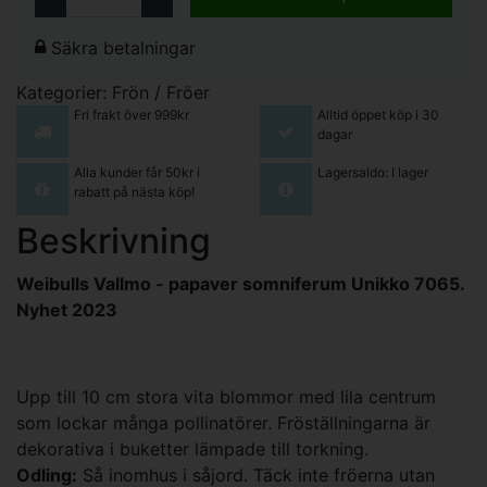
Säkra betalningar
Kategorier:
Frön / Fröer
Fri frakt över 999kr
Alltid öppet köp i 30
dagar
Alla kunder får 50kr i
Lagersaldo: I lager
rabatt på nästa köp!
Beskrivning
Weibulls Vallmo - papaver somniferum Unikko 7065.
Nyhet 2023
Upp till 10 cm stora vita blommor med lila centrum
som lockar många pollinatörer. Fröställningarna är
dekorativa i buketter lämpade till torkning.
Odling:
Så inomhus i såjord. Täck inte fröerna utan