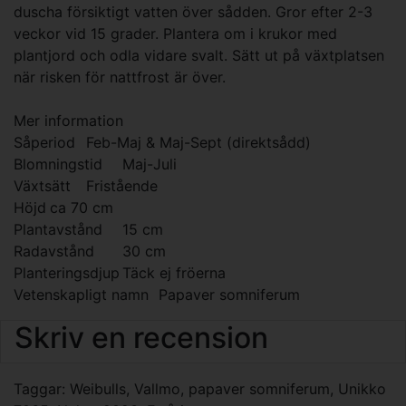
duscha försiktigt vatten över sådden. Gror efter 2-3
veckor vid 15 grader. Plantera om i krukor med
plantjord och odla vidare svalt. Sätt ut på växtplatsen
när risken för nattfrost är över.
Mer information
Såperiod
Feb-Maj & Maj-Sept (direktsådd)
Blomningstid
Maj-Juli
Växtsätt
Fristående
Höjd
ca 70 cm
Plantavstånd
15 cm
Radavstånd
30 cm
Planteringsdjup
Täck ej fröerna
Vetenskapligt namn
Papaver somniferum
Skriv en recension
Taggar:
Weibulls
,
Vallmo
,
papaver somniferum
,
Unikko