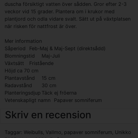
duscha försiktigt vatten över sådden. Gror efter 2-3
veckor vid 15 grader. Plantera om i krukor med
plantjord och odla vidare svalt. Sätt ut på växtplatsen
när risken för nattfrost är över.
Mer information
Såperiod
Feb-Maj & Maj-Sept (direktsådd)
Blomningstid
Maj-Juli
Växtsätt
Fristående
Höjd
ca 70 cm
Plantavstånd
15 cm
Radavstånd
30 cm
Planteringsdjup
Täck ej fröerna
Vetenskapligt namn
Papaver somniferum
Skriv en recension
Taggar:
Weibulls
,
Vallmo
,
papaver somniferum
,
Unikko