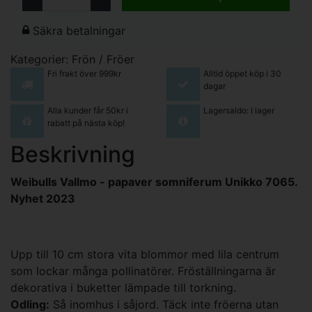
Säkra betalningar
Kategorier:
Frön / Fröer
Fri frakt över 999kr
Alltid öppet köp i 30
dagar
Alla kunder får 50kr i
Lagersaldo: I lager
rabatt på nästa köp!
Beskrivning
Weibulls Vallmo - papaver somniferum Unikko 7065.
Nyhet 2023
Upp till 10 cm stora vita blommor med lila centrum
som lockar många pollinatörer. Fröställningarna är
dekorativa i buketter lämpade till torkning.
Odling:
Så inomhus i såjord. Täck inte fröerna utan