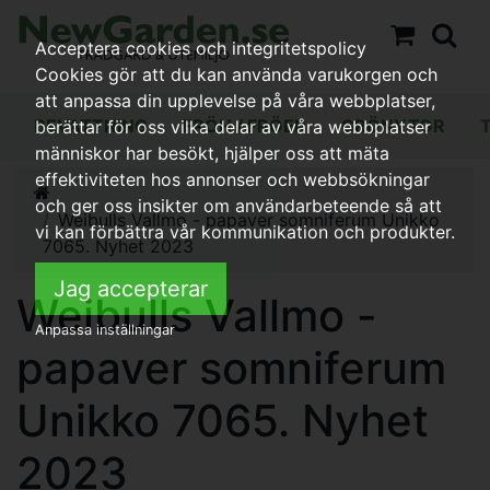
Acceptera cookies och integritetspolicy
Cookies gör att du kan använda varukorgen och
att anpassa din upplevelse på våra webbplatser,
BEVATTNING
FRÖN / FRÖER
GRÖNYTOR
berättar för oss vilka delar av våra webbplatser
människor har besökt, hjälper oss att mäta
effektiviteten hos annonser och webbsökningar
och ger oss insikter om användarbeteende så att
Weibulls Vallmo - papaver somniferum Unikko
vi kan förbättra vår kommunikation och produkter.
7065. Nyhet 2023
Jag accepterar
Weibulls Vallmo -
Anpassa inställningar
papaver somniferum
Unikko 7065. Nyhet
2023