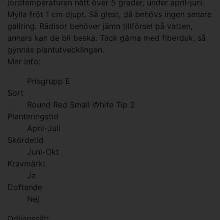
jordtemperaturen nått över 5 grader, under april-juni.
Mylla fröt 1 cm djupt. Så glest, då behövs ingen senare
gallring. Rädisor behöver jämn tillförsel på vatten,
annars kan de bli beska. Täck gärna med fiberduk, så
gynnas plantutvecklingen.
Mer info:
Prisgrupp E
Sort
Round Red Small White Tip 2
Planteringstid
April-Juli
Skördetid
Juni-Okt
Kravmärkt
Ja
Doftande
Nej
Odlingssätt