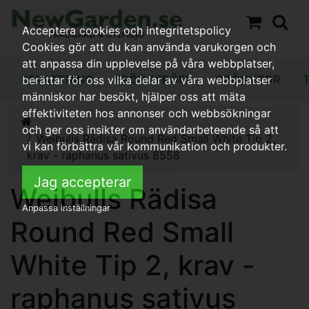
Acceptera cookies och integritetspolicy
Cookies gör att du kan använda varukorgen och
att anpassa din upplevelse på våra webbplatser,
BEVATTNING
FRÖN / FRÖER
GRÖNYTOR
berättar för oss vilka delar av våra webbplatser
människor har besökt, hjälper oss att mäta
effektiviteten hos annonser och webbsökningar
och ger oss insikter om användarbeteende så att
Weibulls Rädisa Round Red Small White Tip 2,
vi kan förbättra vår kommunikation och produkter.
krav - raphanus sativus 8558
Jag accepterar
Weibulls Rädisa
Anpassa inställningar
Round Red Small
White Tip 2, krav -
raphanus sativus