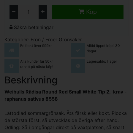
Köp
Säkra betalningar
Kategorier:
Frön / Fröer
Grönsaker
Fri frakt över 999kr
Alltid öppet köp i 30
dagar
Alla kunder får 50kr i
Lagersaldo: I lager
rabatt på nästa köp!
Beskrivning
Weibulls Rädisa Round Red Small White Tip 2, krav -
raphanus sativus 8558
Lättodlad sommargrönsak. Äts färsk eller kokt. Plocka
de största först, så utvecklas de övriga efter hand.
Odling: Så i omgångar direkt på växtplatsen, så snart