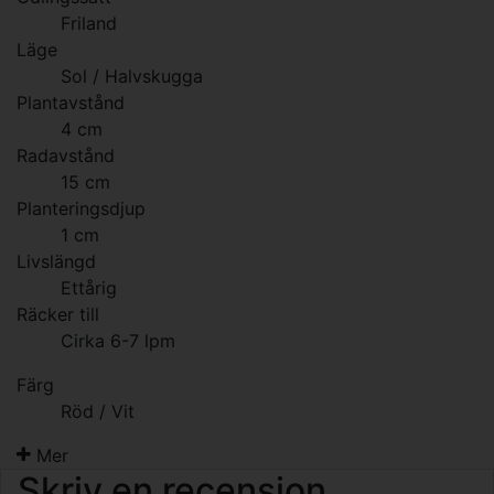
Friland
Läge
Sol / Halvskugga
Plantavstånd
4 cm
Radavstånd
15 cm
Planteringsdjup
1 cm
Livslängd
Ettårig
Räcker till
Cirka 6-7 lpm
Färg
Röd / Vit
Mer
Skriv en recension