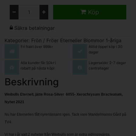
Köp
Säkra betalningar
Kategorier:
Frön / Fröer
Eterneller
Blommor 1-åriga
Fri frakt över 999kr
Alltid öppet köp i 30
dagar
Alla kunder får 50kr i
Lagersaldo: 2-7 dagar
rabatt på nästa köp!
centrallager
Beskrivning
Weibulls Eternell, jätte Rosa-Silver 6055- Xerochrysum Bracteatum,
Nyhet 2021
Nu har Eternellen fått
nyrenässans igen. Tack vare Mandelmanns Gård på
TV4.
Vi har i år valt 2 nyheter från Weibulls som är extra odlingsvärda.