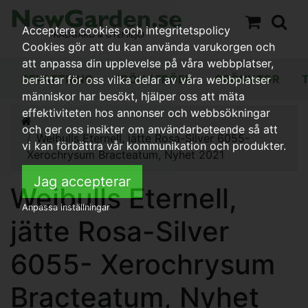
Acceptera cookies och integritetspolicy
Cookies gör att du kan använda varukorgen och
att anpassa din upplevelse på våra webbplatser,
BEVATTNING
FRÖN / FRÖER
GRÖNYTOR
berättar för oss vilka delar av våra webbplatser
människor har besökt, hjälper oss att mäta
effektiviteten hos annonser och webbsökningar
och ger oss insikter om användarbeteende så att
Weibulls Eternell, jätte Rosa-Silver 6055-
vi kan förbättra vår kommunikation och produkter.
Xerochrysum Bracteatum, Nyhet 2021
Jag accepterar
Weibulls Eternell,
Anpassa inställningar
jätte Rosa-Silver
6055- Xerochrysum
Bracteatum, Nyhet