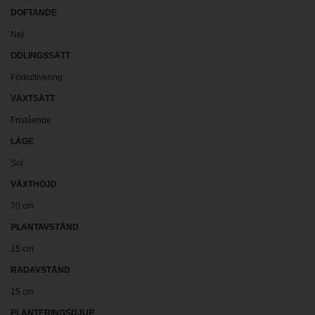
DOFTANDE
Nej
ODLINGSSÄTT
Förkultivering
VÄXTSÄTT
Fristående
LÄGE
Sol
VÄXTHÖJD
70 cm
PLANTAVSTÅND
15 cm
RADAVSTÅND
15 cm
PLANTERINGSDJUP