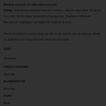
Blomrik eternell i en mild silverrosa ton.
Odling
: Förkultivera
Weibulls Eternell
inomhus i såjord i mars-april. Så grunt.
Gror efter 10-15 dagar beroende på temperatur. Plantera ut
Weibulls
Eternell
på växtplatsen när risken för nattfrost är över.
Plocka blommorna precis innan de slår ut, de öppnar sig vid torkning. Blada
av stjälkarna och häng på varm, mörk och torr plats.
SORT
Silverpink
FÖRKULTIVERING
April-Maj
BLOMNINGSTID
Aug-Sep
FÄRG
Rosa