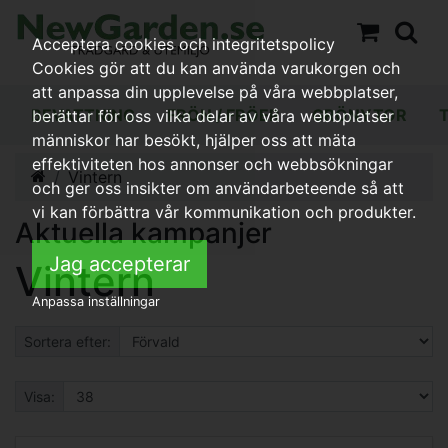
Acceptera cookies och integritetspolicy
Cookies gör att du kan använda varukorgen och
att anpassa din upplevelse på våra webbplatser,
BEVATTNING
FRÖN / FRÖER
GRÖNYTOR
berättar för oss vilka delar av våra webbplatser
människor har besökt, hjälper oss att mäta
effektiviteten hos annonser och webbsökningar
Vintern
och ger oss insikter om användarbeteende så att
vi kan förbättra vår kommunikation och produkter.
Aktuella kampanjer
Jag accepterar
Vintern
Anpassa inställningar
Sortera efter:
Visa: