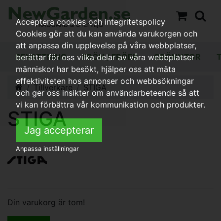
Acceptera cookies och integritetspolicy
Cookies gör att du kan använda varukorgen och
att anpassa din upplevelse på våra webbplatser,
BEVATTNING
FRÖN / FRÖER
GRÖNYTOR
berättar för oss vilka delar av våra webbplatser
människor har besökt, hjälper oss att mäta
effektiviteten hos annonser och webbsökningar
Tillverkare
STIGA
och ger oss insikter om användarbeteende så att
vi kan förbättra vår kommunikation och produkter.
STIGA
Jag accepterar
Anpassa inställningar
Din varukorg är tom!