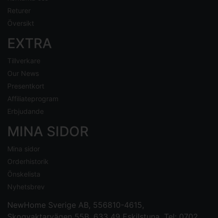
Returer
Översikt
EXTRA
Tillverkare
Our News
Presentkort
Affiliateprogram
Erbjudande
MINA SIDOR
Mina sidor
Orderhistorik
Önskelista
Nyhetsbrev
NewHome Sverige AB
, 556810-4615,
Skogvaktarvägen 55B, 633 49 Eskilstuna, Tel: 0702