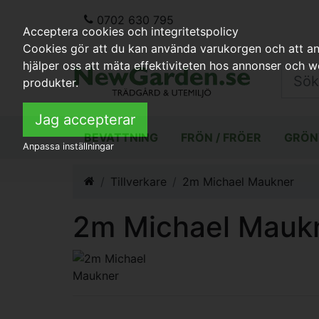
0702 630 795
Acceptera cookies och integritetspolicy
Cookies gör att du kan använda varukorgen och att anp
hjälper oss att mäta effektiviteten hos annonser och 
produkter.
Jag accepterar
BEVATTNING
FRÖN / FRÖER
GRÖN
Anpassa inställningar
Tillverkare
2m Michael Maukner
2m Michael Mauk