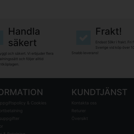
Handla
Frakt!
säkert
Endast 59kr i frakt. Fri 
Sverige vid köp över 1
Snabb leverans!
yggt och säkert. Vi erbjuder flera
lningssätt och följer alltid
tköplagen.
FORMATION
KUNDTJÄNST
ppgiftspolicy & Cookies
Kontakta oss
ortbetalning
Returer
suppgifter
Översikt
or
s & Betalning