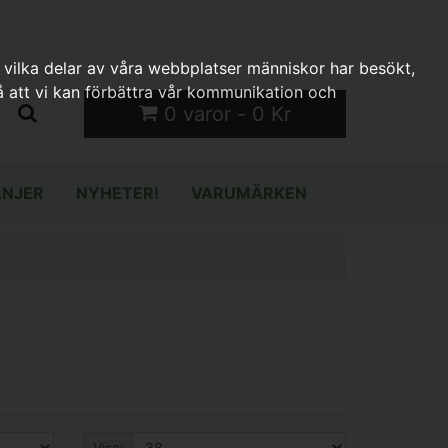
 vilka delar av våra webbplatser människor har besökt,
 att vi kan förbättra vår kommunikation och
0 varor - 0 Kr
NJER
NYHETER!
VARUMÄRKEN
Visa: