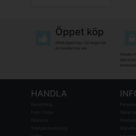
Öppet köp
Alltid öppet köp i 30 dagar när
du handlar hos oss
Handla tr
säkra beta
konsumen
HANDLA
IN
Bevattning
Personu
Frön / Fröer
Säker k
Grönytor
Företag
Trädgårdsverktyg
Köpvillk
Grillar
Leveran