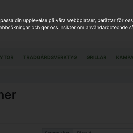
assa din upplevelse på våra webbplatser, berättar för oss
webbsökningar och ger oss insikter om användarbeteende så
YTOR
TRÄDGÅRDSVERKTYG
GRILLAR
KAMPA
ner
Sortera efter: