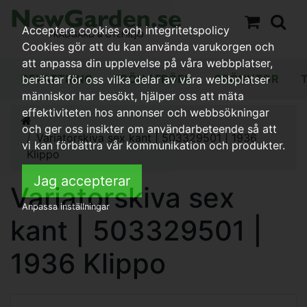
Acceptera cookies och integritetspolicy
Cookies gör att du kan använda varukorgen och
att anpassa din upplevelse på våra webbplatser,
BEVATTNING
FRÖN / FRÖER
GRÖNYTOR
berättar för oss vilka delar av våra webbplatser
människor har besökt, hjälper oss att mäta
effektiviteten hos annonser och webbsökningar
och ger oss insikter om användarbeteende så att
Variatorskiva sex kant | 503329501 | 1936
vi kan förbättra vår kommunikation och produkter.
Klippo
Jag accepterar
Variatorskiva sex
Anpassa inställningar
kant | 503329501 |
1936 Klippo