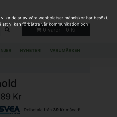
 vilka delar av våra webbplatser människor har besökt,
 att vi kan förbättra vår kommunikation och
0 varor - 0 Kr
NJER
NYHETER!
VARUMÄRKEN
nold
189 Kr
Delbetala från
39 Kr
månad!