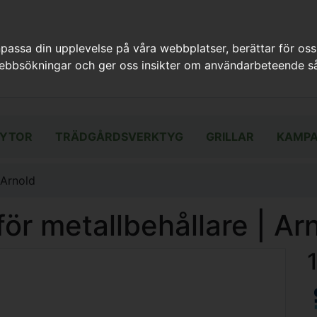
assa din upplevelse på våra webbplatser, berättar för oss
webbsökningar och ger oss insikter om användarbeteende så
YTOR
TRÄDGÅRDSVERKTYG
GRILLAR
KAMPA
 Arnold
för metallbehållare | Ar