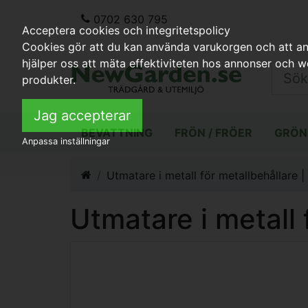
0702 630 795
Acceptera cookies och integritetspolicy
Cookies gör att du kan använda varukorgen och att anp
hjälper oss att mäta effektiviteten hos annonser och 
produkter.
Jag accepterar
BEVATTNING
FRÖN / FRÖER
GRÖN
Anpassa inställningar
Utmatare i metall för metallbehållare |
Utmatare i metall 