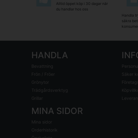
Alltid öppet köp i 30 dagar när
du handlar hos oss
Handla tr
säkra beta
konsumen
HANDLA
IN
Bevattning
Personu
Frön / Fröer
Säker k
Grönytor
Företag
Trädgårdsverktyg
Köpvillk
Grillar
Leveran
MINA SIDOR
Mina sidor
Orderhistorik
Önskelista