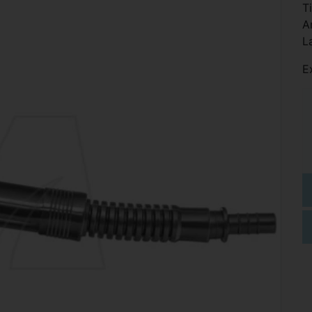
T
A
L
E