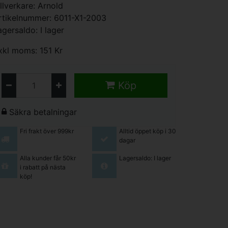
illverkare:
Arnold
rtikelnummer: 6011-X1-2003
agersaldo: I lager
xkl moms: 151 Kr
Köp
Säkra betalningar
Fri frakt över 999kr
Alltid öppet köp i 30
dagar
Alla kunder får 50kr
Lagersaldo: I lager
i rabatt på nästa
köp!