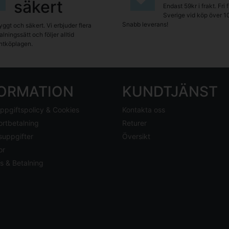
säkert
Endast 59kr i frakt. Fri 
Sverige vid köp över 1
Snabb leverans!
yggt och säkert. Vi erbjuder flera
lningssätt och följer alltid
tköplagen.
FORMATION
KUNDTJÄNST
ppgiftspolicy & Cookies
Kontakta oss
ortbetalning
Returer
suppgifter
Översikt
or
s & Betalning