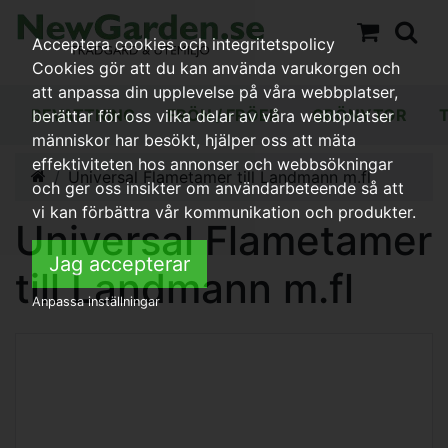
Acceptera cookies och integritetspolicy
Cookies gör att du kan använda varukorgen och
att anpassa din upplevelse på våra webbplatser,
BEVATTNING
FRÖN / FRÖER
GRÖNYTOR
berättar för oss vilka delar av våra webbplatser
människor har besökt, hjälper oss att mäta
effektiviteten hos annonser och webbsökningar
Universal Flametamer till Landmann m.fl
och ger oss insikter om användarbeteende så att
vi kan förbättra vår kommunikation och produkter.
Universal Flametamer
Jag accepterar
till Landmann m.fl
Anpassa inställningar