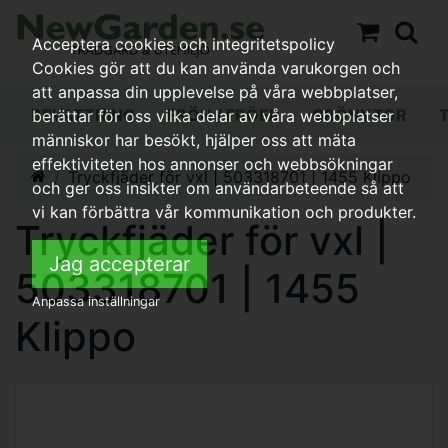
Acceptera cookies och integritetspolicy
Cookies gör att du kan använda varukorgen och
att anpassa din upplevelse på våra webbplatser,
BEVATTNING
FRÖN / FRÖER
GRÖNYTOR
berättar för oss vilka delar av våra webbplatser
människor har besökt, hjälper oss att mäta
effektiviteten hos annonser och webbsökningar
Tryckfjäder för vxl | 503318701 | 1455 Klippo
och ger oss insikter om användarbeteende så att
vi kan förbättra vår kommunikation och produkter.
Tryckfjäder för vxl |
Jag accepterar
503318701 | 1455
Anpassa inställningar
Klippo