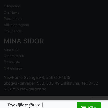
Tillverkare
Our News
Presentkort
Affiliateprogram
Erbjudande
MINA SIDOR
Mina sidor
Orderhistorik
Önskelista
Nyhetsbrev
NewHome Sverige AB
, 556810-4615,
Skogvaktarvägen 55B, 633 49 Eskilstuna, Tel: 0702
630 795
Newgarden.se
Tryckfjäder för vxl |