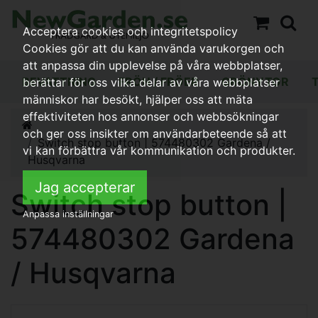
Acceptera cookies och integritetspolicy
Cookies gör att du kan använda varukorgen och
att anpassa din upplevelse på våra webbplatser,
BEVATTNING
FRÖN / FRÖER
GRÖNYTOR
berättar för oss vilka delar av våra webbplatser
människor har besökt, hjälper oss att mäta
effektiviteten hos annonser och webbsökningar
och ger oss insikter om användarbeteende så att
Switch stop button | 574480302 Gardena /
vi kan förbättra vår kommunikation och produkter.
Husqvarna
Jag accepterar
Switch stop button |
Anpassa inställningar
574480302 Gardena
/ Husqvarna