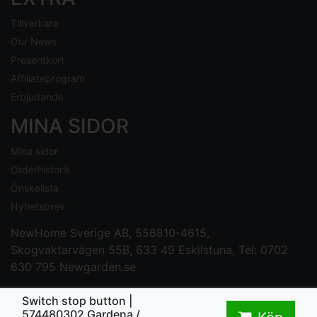
Tillverkare
Our News
Presentkort
Affiliateprogram
Erbjudande
MINA SIDOR
Mina sidor
Orderhistorik
Önskelista
Nyhetsbrev
NewHome Sverige AB
, 556810-4615,
Skogvaktarvägen 55B, 633 49 Eskilstuna, Tel: 0702
630 795
Newgarden.se
Switch stop button |
574480302 Gardena /