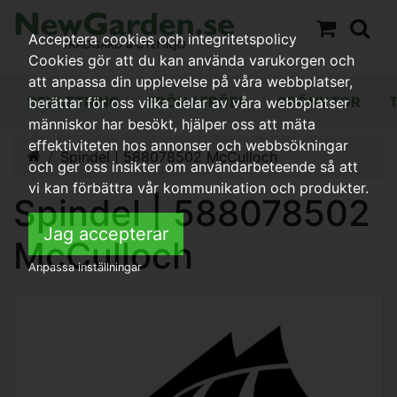
Acceptera cookies och integritetspolicy
Cookies gör att du kan använda varukorgen och
att anpassa din upplevelse på våra webbplatser,
BEVATTNING
FRÖN / FRÖER
GRÖNYTOR
berättar för oss vilka delar av våra webbplatser
människor har besökt, hjälper oss att mäta
effektiviteten hos annonser och webbsökningar
Spindel | 588078502 McCulloch
och ger oss insikter om användarbeteende så att
vi kan förbättra vår kommunikation och produkter.
Spindel | 588078502
Jag accepterar
McCulloch
Anpassa inställningar