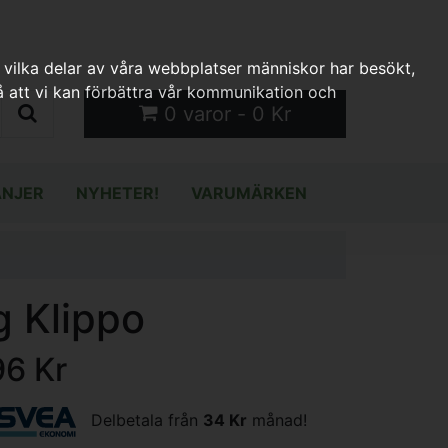
 vilka delar av våra webbplatser människor har besökt,
 att vi kan förbättra vår kommunikation och
0 varor - 0 Kr
NJER
NYHETER!
VARUMÄRKEN
g Klippo
96 Kr
Delbetala från
34 Kr
månad!