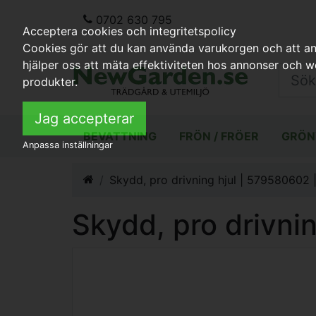
0702 630 795
Acceptera cookies och integritetspolicy
Cookies gör att du kan använda varukorgen och att anp
hjälper oss att mäta effektiviteten hos annonser och 
produkter.
Jag accepterar
BEVATTNING
FRÖN / FRÖER
GRÖN
Anpassa inställningar
Skydd, pro drivning hjul | 579580602 |
Skydd, pro drivnin