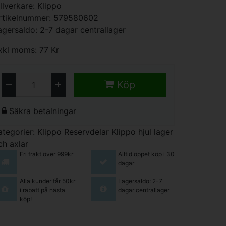
illverkare:
Klippo
rtikelnummer: 579580602
agersaldo: 2-7 dagar centrallager
xkl moms: 77 Kr
Köp
Säkra betalningar
ategorier:
Klippo Reservdelar
Klippo hjul lager
ch axlar
Fri frakt över 999kr
Alltid öppet köp i 30
dagar
Alla kunder får 50kr
Lagersaldo: 2-7
i rabatt på nästa
dagar centrallager
köp!