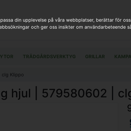
assa din upplevelse på våra webbplatser, berättar för oss
webbsökningar och ger oss insikter om användarbeteende så
YTOR
TRÄDGÅRDSVERKTYG
GRILLAR
KAMPA
 clg Klippo
g hjul | 579580602 | cl