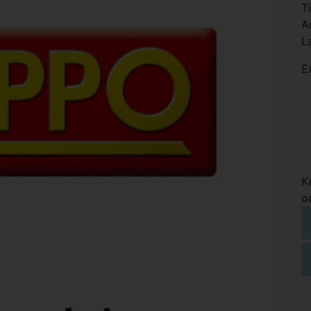
T
A
L
E
K
o