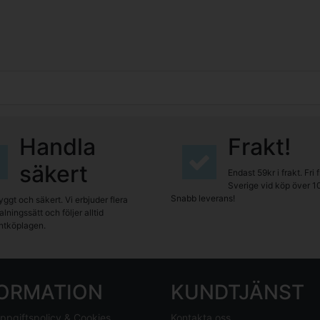
Handla
Frakt!
säkert
Endast 59kr i frakt. Fri 
Sverige vid köp över 1
Snabb leverans!
yggt och säkert. Vi erbjuder flera
lningssätt och följer alltid
tköplagen.
FORMATION
KUNDTJÄNST
ppgiftspolicy & Cookies
Kontakta oss