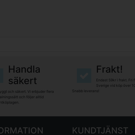
Handla
Frakt!
säkert
Endast 59kr i frakt. Fri 
Sverige vid köp över 1
Snabb leverans!
yggt och säkert. Vi erbjuder flera
lningssätt och följer alltid
tköplagen.
FORMATION
KUNDTJÄNST