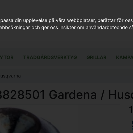
assa din upplevelse på våra webbplatser, berättar för oss
webbsökningar och ger oss insikter om användarbeteende så
YTOR
TRÄDGÅRDSVERKTYG
GRILLAR
KAMPA
Husqvarna
8828501 Gardena / Hus