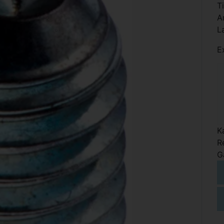
T
A
L
E
K
R
G