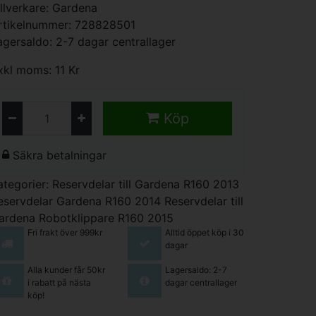
illverkare:
Gardena
rtikelnummer: 728828501
agersaldo: 2-7 dagar centrallager
xkl moms: 11 Kr
Köp
Säkra betalningar
ategorier:
Reservdelar till Gardena R160 2013
eservdelar Gardena R160 2014
Reservdelar till
ardena Robotklippare R160 2015
Fri frakt över 999kr
Alltid öppet köp i 30
dagar
Alla kunder får 50kr
Lagersaldo: 2-7
i rabatt på nästa
dagar centrallager
köp!