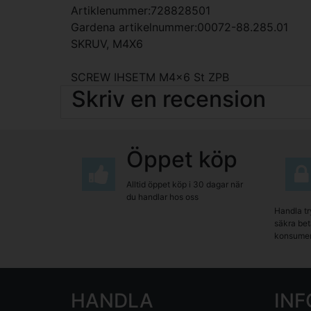
Artiklenummer:728828501
Gardena artikelnummer:00072-88.285.01
SKRUV, M4X6
SCREW IHSETM M4x6 St ZPB
Skriv en recension
Öppet köp
Alltid öppet köp i 30 dagar när
du handlar hos oss
Handla tr
säkra beta
konsumen
HANDLA
IN