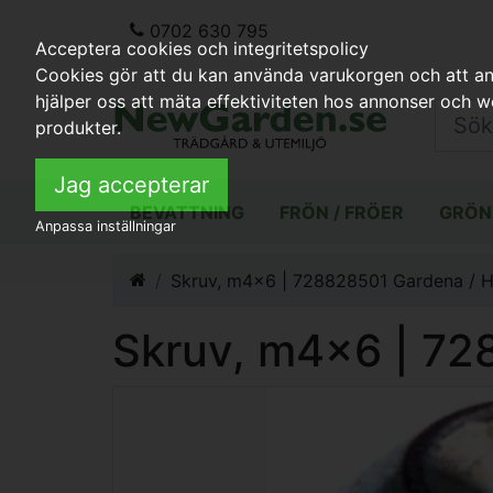
0702 630 795
Acceptera cookies och integritetspolicy
Cookies gör att du kan använda varukorgen och att anp
hjälper oss att mäta effektiviteten hos annonser och 
produkter.
Jag accepterar
BEVATTNING
FRÖN / FRÖER
GRÖN
Anpassa inställningar
Skruv, m4x6 | 728828501 Gardena / 
Skruv, m4x6 | 72