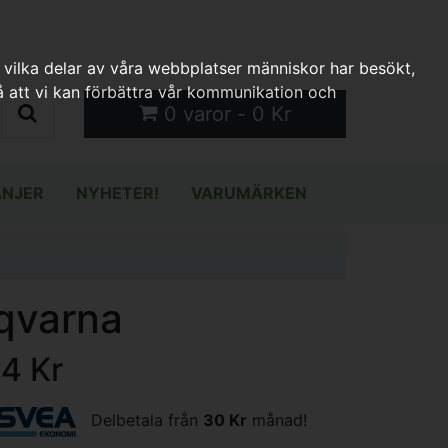
 vilka delar av våra webbplatser människor har besökt,
 att vi kan förbättra vår kommunikation och
0 varor - 0 Kr
NJER
NYHETER!
VARUMÄRKEN
qvarna
14 Kr
Delbetala från
30 Kr
månad!