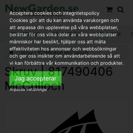
Acceptera cookies och integritetspolicy
Cookies gör att du kan använda varukorgen och
att anpassa din upplevelse på våra webbplatser,
BEVATTNING
FRÖN / FRÖER
GRÖNYTOR
berättar för oss vilka delar av våra webbplatser
människor har besökt, hjälper oss att mäta
effektiviteten hos annonser och webbsökningar
Skruv | 817490406 McCulloch
och ger oss insikter om användarbeteende så att
vi kan förbättra vår kommunikation och produkter.
Skruv | 817490406
Jag accepterar
McCulloch
Anpassa inställningar