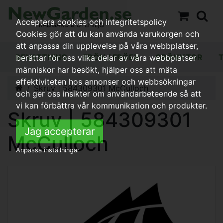
Acceptera cookies och integritetspolicy
Cookies gör att du kan använda varukorgen och
att anpassa din upplevelse på våra webbplatser,
BEVATTNING
FRÖN / FRÖER
GRÖNYTOR
berättar för oss vilka delar av våra webbplatser
människor har besökt, hjälper oss att mäta
effektiviteten hos annonser och webbsökningar
Skruv | 584309301 McCulloch
och ger oss insikter om användarbeteende så att
vi kan förbättra vår kommunikation och produkter.
Skruv | 584309301
Jag accepterar
McCulloch
Anpassa inställningar