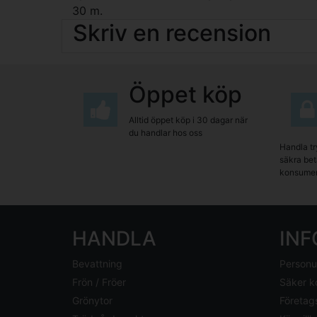
30 m.
Skriv en recension
Öppet köp
Alltid öppet köp i 30 dagar när
du handlar hos oss
Handla tr
säkra beta
konsumen
HANDLA
IN
Bevattning
Personu
Frön / Fröer
Säker k
Grönytor
Företag