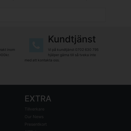
Kundtjänst
frakt inom
Vi på kundtjänst
0702 630 795
000kr.
hjälper gärna till så tveka inte
med att kontakta oss.
EXTRA
Tillverkare
Our News
Presentkort