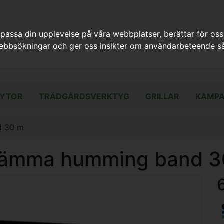
assa din upplevelse på våra webbplatser, berättar för oss
webbsökningar och ger oss insikter om användarbeteende så
YTOR
TRÄDGÅRDSVERKTYG
GRILLAR
KAMPA
d 30 m
skrämma humming band 