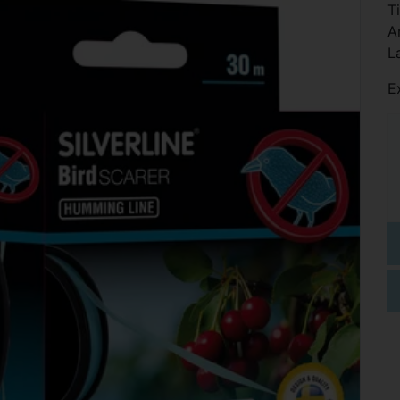
T
A
L
E