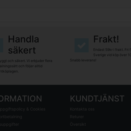
Handla
Frakt!
säkert
Endast 59kr i frakt. Fri 
Sverige vid köp över 1
Snabb leverans!
yggt och säkert. Vi erbjuder flera
lningssätt och följer alltid
tköplagen.
FORMATION
KUNDTJÄNST
ppgiftspolicy & Cookies
Kontakta oss
ortbetalning
Returer
suppgifter
Översikt