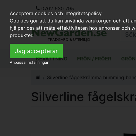
0702 630 795
Acceptera cookies och integritetspolicy
Cookies gör att du kan använda varukorgen och att anp
hjälper oss att mäta effektiviteten hos annonser och 
produkter.
Jag accepterar
BEVATTNING
FRÖN / FRÖER
GRÖN
Anpassa inställningar
Silverline fågelskrämma humming ban
Silverline fågel