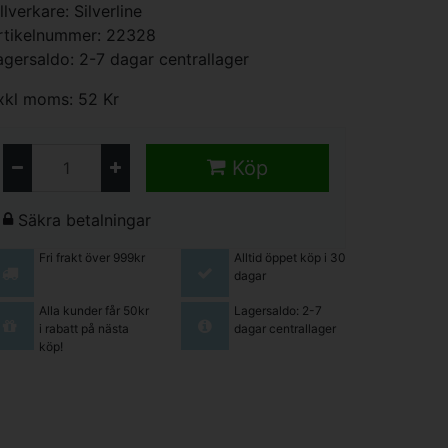
illverkare:
Silverline
rtikelnummer: 22328
agersaldo: 2-7 dagar centrallager
xkl moms: 52 Kr
Köp
Säkra betalningar
Fri frakt över 999kr
Alltid öppet köp i 30
dagar
Alla kunder får 50kr
Lagersaldo: 2-7
i rabatt på nästa
dagar centrallager
köp!