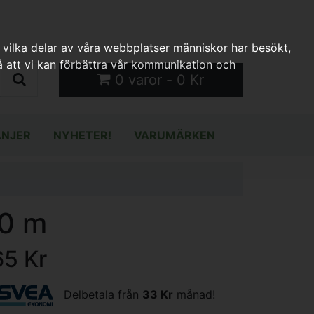
 vilka delar av våra webbplatser människor har besökt,
 att vi kan förbättra vår kommunikation och
0 varor - 0 Kr
NJER
NYHETER!
VARUMÄRKEN
30 m
65 Kr
Delbetala från
33 Kr
månad!