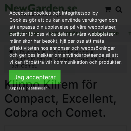
Acceptera cookies och integritetspolicy
Cookies gör att du kan använda varukorgen och
att anpassa din upplevelse på våra webbplatser,
BEVATTNING
FRÖN / FRÖER
GRÖNYTOR
berättar för oss vilka delar av våra webbplatser
människor har besökt, hjälper oss att mäta
effektiviteten hos annonser och webbsökningar
Reservdelar
Klippo Reservdelar
och ger oss insikter om användarbeteende så att
Klippo Kilrem för Compact, Excellent, Cobra
vi kan förbättra vår kommunikation och produkter.
och Comet.
Jag accepterar
Klippo Kilrem för
Anpassa inställningar
Compact, Excellent,
Cobra och Comet.