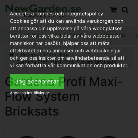
Acceptera cookies och integritetspolicy
Cookies gör att du kan använda varukorgen och
att anpassa din upplevelse på våra webbplatser,
BEVATTNING
FRÖN / FRÖER
GRÖNYTOR
berättar för oss vilka delar av våra webbplatser
människor har besökt, hjälper oss att mäta
effektiviteten hos annonser och webbsökningar
Reservdelar Gardena
och ger oss insikter om användarbeteende så att
Gardena Profi Maxi-Flow System Bricksats
vi kan förbättra vår kommunikation och produkter.
Gardena Profi Maxi-
Jag accepterar
Flow System
Anpassa inställningar
Bricksats