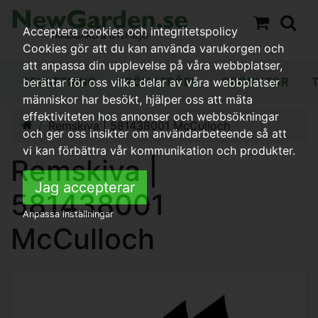
Acceptera cookies och integritetspolicy
Cookies gör att du kan använda varukorgen och
att anpassa din upplevelse på våra webbplatser,
BEVATTNING
FRÖN / FRÖER
GRÖNYTOR
berättar för oss vilka delar av våra webbplatser
människor har besökt, hjälper oss att mäta
effektiviteten hos annonser och webbsökningar
Remskiva | 581438001 McCulloch
och ger oss insikter om användarbeteende så att
vi kan förbättra vår kommunikation och produkter.
Remskiva |
Jag accepterar
581438001
Anpassa inställningar
McCulloch