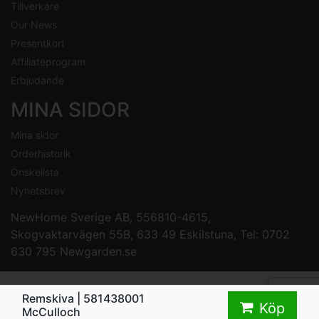
Tillverkare
Our News
Presentkort
Affiliateprogram
Erbjudande
MINA SIDOR
Mina sidor
Orderhistorik
Önskelista
Nyhetsbrev
NewHome Sverige AB
, 556810-4615,
Skogvaktarvägen 55B, 633 49 Eskilstuna, Tel: 0702
630 795
Newgarden.se
Remskiva | 581438001
Köp
McCulloch