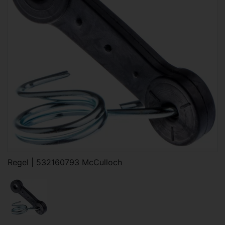
Regel | 532160793 McCulloch