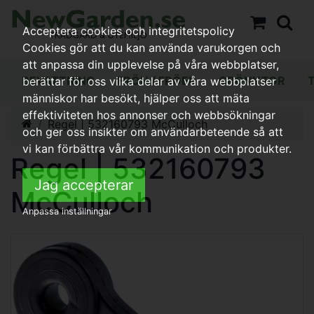
Acceptera cookies och integritetspolicy
Cookies gör att du kan använda varukorgen och
att anpassa din upplevelse på våra webbplatser,
BEVATTNING
FRÖN / FRÖER
GRÖNYTOR
berättar för oss vilka delar av våra webbplatser
människor har besökt, hjälper oss att mäta
effektiviteten hos annonser och webbsökningar
Regel | 532160793 McCulloch
och ger oss insikter om användarbeteende så att
vi kan förbättra vår kommunikation och produkter.
Regel | 532160793
Jag accepterar
McCulloch
Anpassa inställningar