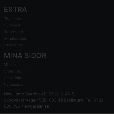
EXTRA
Tillverkare
Our News
Presentkort
Affiliateprogram
Erbjudande
MINA SIDOR
Mina sidor
Orderhistorik
Önskelista
Nyhetsbrev
NewHome Sverige AB
, 556810-4615,
Skogvaktarvägen 55B, 633 49 Eskilstuna, Tel: 0702
630 795
Newgarden.se