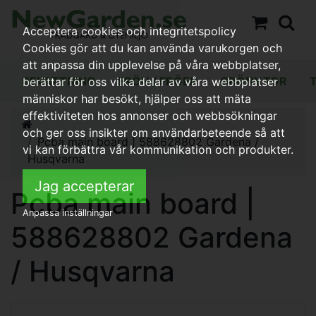
Acceptera cookies och integritetspolicy
Cookies gör att du kan använda varukorgen och
att anpassa din upplevelse på våra webbplatser,
BEVATTNING
FRÖN / FRÖER
GRÖNYTOR
berättar för oss vilka delar av våra webbplatser
människor har besökt, hjälper oss att mäta
effektiviteten hos annonser och webbsökningar
och ger oss insikter om användarbeteende så att
Pcba main board | 588628802 Gardena /
vi kan förbättra vår kommunikation och produkter.
Husqvarna
Jag accepterar
Pcba main board |
Anpassa inställningar
588628802 Gardena
/ Husqvarna