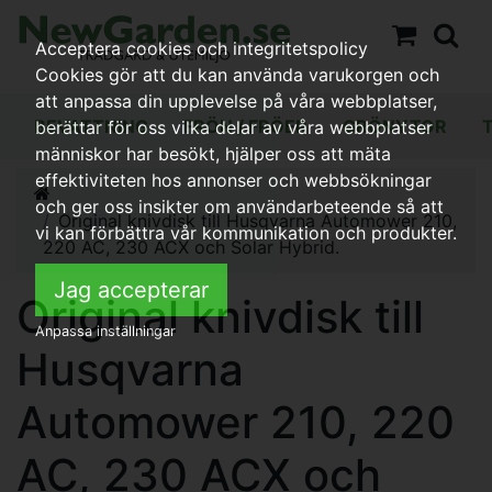
Acceptera cookies och integritetspolicy
Cookies gör att du kan använda varukorgen och
att anpassa din upplevelse på våra webbplatser,
BEVATTNING
FRÖN / FRÖER
GRÖNYTOR
berättar för oss vilka delar av våra webbplatser
människor har besökt, hjälper oss att mäta
effektiviteten hos annonser och webbsökningar
och ger oss insikter om användarbeteende så att
Original knivdisk till Husqvarna Automower 210,
vi kan förbättra vår kommunikation och produkter.
220 AC, 230 ACX och Solar Hybrid.
Jag accepterar
Original knivdisk till
Anpassa inställningar
Husqvarna
Automower 210, 220
AC, 230 ACX och