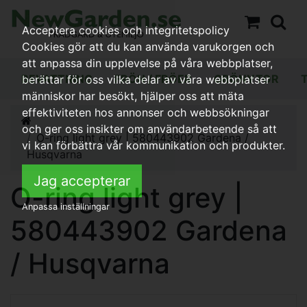
Acceptera cookies och integritetspolicy
Cookies gör att du kan använda varukorgen och
att anpassa din upplevelse på våra webbplatser,
BEVATTNING
FRÖN / FRÖER
GRÖNYTOR
berättar för oss vilka delar av våra webbplatser
människor har besökt, hjälper oss att mäta
effektiviteten hos annonser och webbsökningar
och ger oss insikter om användarbeteende så att
O-ring light grey | 580443902 Gardena /
vi kan förbättra vår kommunikation och produkter.
Husqvarna
Jag accepterar
O-ring light grey |
Anpassa inställningar
580443902 Gardena
/ Husqvarna