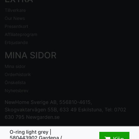
Tillverkare
Our News
Presentkort
Affiliateprogram
Erbjudande
MINA SIDOR
Mina sidor
Orderhistorik
Önskelista
Nyhetsbrev
NewHome Sverige AB
, 556810-4615,
Skogvaktarvägen 55B, 633 49 Eskilstuna, Tel: 0702
630 795
Newgarden.se
O-ring light grey |
580443902 Gardena /