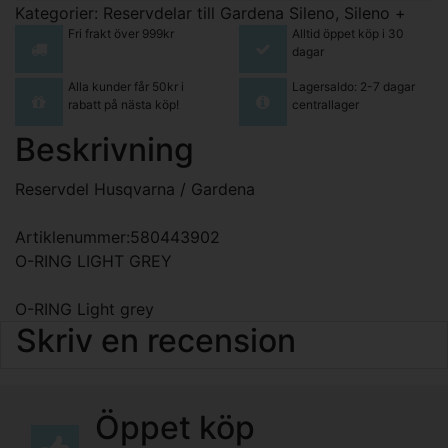
Kategorier:
Reservdelar till Gardena Sileno, Sileno +
Fri frakt över 999kr
Alltid öppet köp i 30
dagar
Alla kunder får 50kr i
Lagersaldo: 2-7 dagar
rabatt på nästa köp!
centrallager
Beskrivning
Reservdel Husqvarna / Gardena
Artiklenummer:580443902
O-RING LIGHT GREY
O-RING Light grey
Skriv en recension
Öppet köp