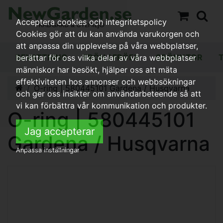
Acceptera cookies och integritetspolicy
Cookies gör att du kan använda varukorgen och
att anpassa din upplevelse på våra webbplatser,
BEVATTNING
FRÖN / FRÖER
GRÖNYTOR
berättar för oss vilka delar av våra webbplatser
människor har besökt, hjälper oss att mäta
effektiviteten hos annonser och webbsökningar
O-ring | 580445101 Gardena / Husqvarna
och ger oss insikter om användarbeteende så att
vi kan förbättra vår kommunikation och produkter.
O-ring | 580445101
Jag accepterar
Gardena / Husqvarna
Anpassa inställningar